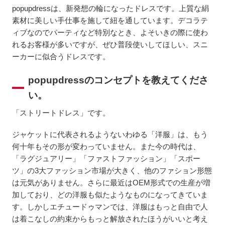
popupdressは、新発想の輪になったドレスです。上質な絹
素材に美しい手仕事を施して紐を通しています。デコラテ
ィブなのでパーティなど特別なとき、よそいきの際に使わ
れるお客様が多いですが、ぜひ普段使いしてほしい、スニ
ーカーに似合うドレスです。
popupdressのコンセプトを教えてくださ
い。
「ストリートドレス」です。
ジャケットに代表されるようないわゆる「洋服」は、もう
何十年もその形が変わっていません。また今の時代は、
「ラグジュアリー」「ファストファッション」「スポー
ツ」の3大ファッション市場が大きく、他のファション形態
は元気がありません。さらに最近はOEM形式での生産が増
加しており、どの洋服も似たようなものになってきていま
す。しかしエチュードゥマンでは、洋服はもっと自由で人
は着こなしの約束からもっと解放されたほうがいいと考え