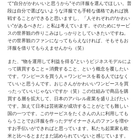
て“自分がかわいいと思うから”その洋服を選んでほしい。普
段は自分で選ばないような洋服でも手軽な価格であれば挑
戦することができると思いますし、「人それぞれの“かわい
い”があるべきだ」と私は考えています。そのためにサービ
スの世界観の作りこみはしっかりとしていきたいですね。
その世界観のファンになってもらえなければ、そもそもお
洋服を借りてもらえませんから（笑）
また、“物を運用して利益を得る”というビジネスモデルによ
って購買すること＝消費すること、という概念を覆したい
です。ワンピースを買う人＝ワンピースを着る人ではなく
ていいと思うんです。おじさんがかわいいワンピースを買
ったっていいじゃないですか（笑）この仕組みで商品を購
買する層を拡大して、日本のアパレル産業を盛り上げたい
です。加えて日本は芸術家が成功することがとても難しい
国の一つです。このサービスをたくさんの人に利用しても
らうことでお洋服を作ったデザイナーさんのファンを増や
すお手伝いができればと思っています。私たち起業家も欧
米と比べるとまだまだ認められていないと感じています。