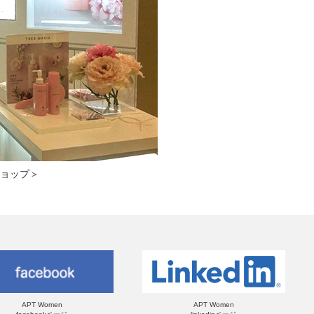
ショップ＞
APT Women
APT Women