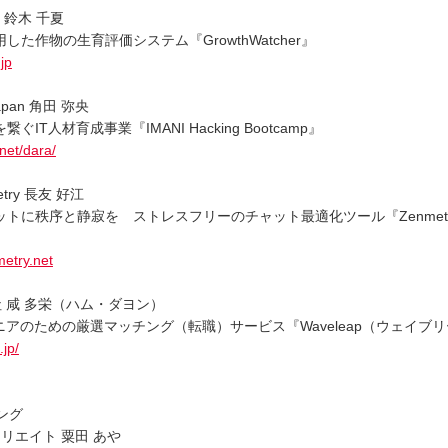
e 鈴木 千夏
た作物の生育評価システム『GrowthWatcher』
.jp
apan 角田 弥央
IT人材育成事業『IMANI Hacking Bootcamp』
.net/dara/
try 長友 好江
トに秩序と静寂を ストレスフリーのチャット最適化ツール『Zenmet
metry.net
会社 咸 多栄（ハム・ダヨン）
ニアのための厳選マッチング（転職）サービス『Waveleap（ウェイブ
.jp/
ング
リエイト 粟田 あや