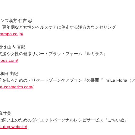
ンズ漢方 住吉 忍
・更年期など女性のヘルスケアに伴走する漢方カウンセリング
kampo.co.jp/
n Bhd 山内 杏那
支援や女性の健康サポートプラットフォーム『ルミラス』
irous.com/
社 和田 由紀
を知るためのデリケートゾーンケアブランドの展開『I’m La Floria（
ia-cosmetics.com/
 真寸美
む飼い主のためのダイエットパーソナルレシピサービス『ごちいぬ』
i-dog.website/