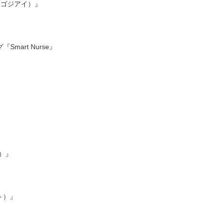
（ゴジアイ）』
art Nurse』
）』
ト）』