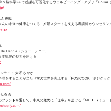
 & 脳科学×AIで感謝を可視化するウェルビーイング・アプリ『GoJiai
jp/
 矢込 香織
んの未来の健康をつくる、妊活スタートを支える看護師カウンセリング『Sm
e.jp/
ル
 Xu Dannie（シュー・デニー）
日本観光の魅力を届ける
/
ンライト 大坪 さやか
料理をすることが当たり前の世界を実現する『POSICOOK（ポジクック
bo.com/
 大橋 希
のブランドを通して、中東の難民に「仕事」を届ける『MUUT（ミュー
yshopify.com/