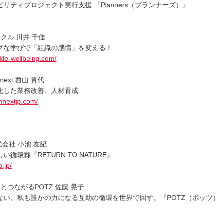
リティプロジェクト実行支援 『Planners（プランナーズ）』
クル 川井 千佳
グな学びで「組織の感情」を変える！
kle-wellbeing.com/
next 西山 貴代
化した業務改善、人材育成
nnextjp.com/
株式会社 小池 友紀
循環葬『RETURN TO NATURE』
o.jp/
とつながるPOTZ 佐藤 晃子
ない。私も誰かの力になる互助の循環を世界で回す。『POTZ（ポッツ