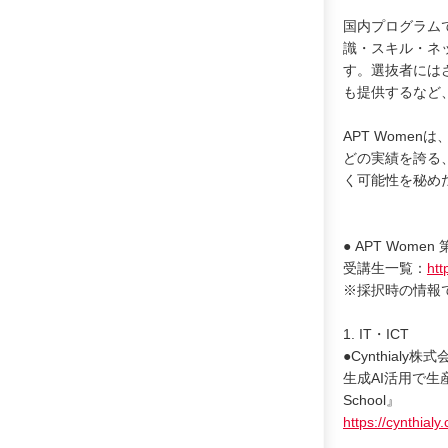
国内プログラム
識・スキル・ネ
す。選抜者には
も提供するなど
APT Wome
どの実績を誇る、
く可能性を秘め
● APT Wom
受講生一覧：
htt
※採択時の情報
1. IT・ICT
●Cynthialy株
生成AI活用で生産性
School』
https://cynthialy.