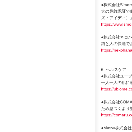
●株式会社S’mor
犬の鼻紋認証で
ズ・アイディ）
https://www.smo
●株式会社ネコハ
猫と人の快適で
https://nekohana
6. ヘルスケア
●株式会社ユーブ
一人一人の肌に最適
https://ublome.
●株式会社COMA
ため息つくより効
https://comaru.co
●Matou株式会