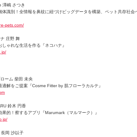
e 澤嶋 さつき
個体識別！全情報を鼻紋に紐づけビッグデータを構築、ペット共存社会へ『
』
re-pets.com/
ナ 庄野 舞
おしゃれな生活を作る『ネコハナ』
.jp/
ローム 柴田 未央
解をご提案『Cosme Fitter by 肌フローラカルテ』
com
RU 鈴木 円香
果的！察するアプリ『Marumark（マルマーク）』
.jp/
社 長岡 沙以子