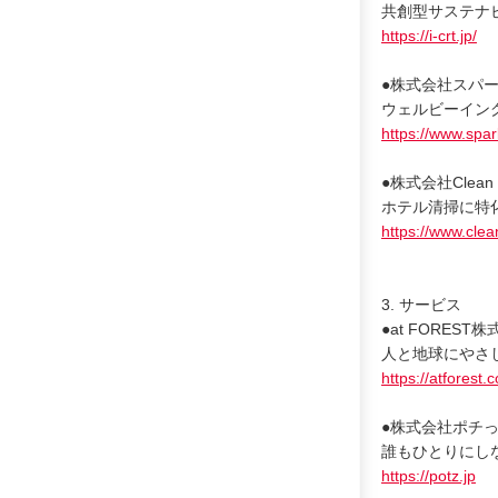
共創型サステナビ
https://i-crt.jp/
●株式会社スパー
ウェルビーイン
https://www.spar
●株式会社Clean 
ホテル清掃に特
https://www.clea
3. サービス
●at FOREST
人と地球にやさしい
https://atforest.c
●株式会社ポチっ
誰もひとりにし
https://potz.jp