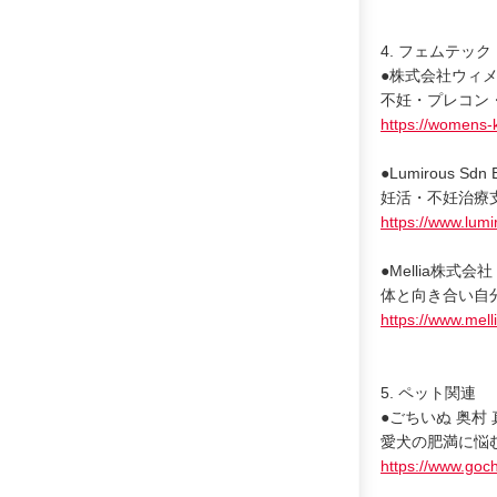
4. フェムテック
●株式会社ウィメ
不妊・プレコン
https://womens-
●Lumirous Sd
妊活・不妊治療
https://www.lum
●Mellia株式会
体と向き合い自分
https://www.mell
5. ペット関連
●ごちいぬ 奥村
愛犬の肥満に悩
https://www.goch