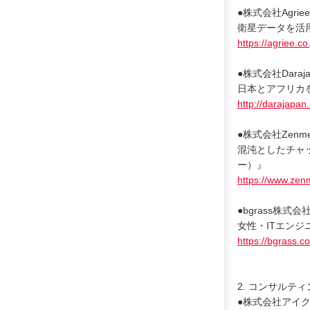
●株式会社Agrie
衛星データを活用し
https://agriee.co
●株式会社Daraj
日本とアフリカを繋ぐ
http://darajapan
●株式会社Zenme
混沌としたチャッ
ー）』
https://www.zen
●bgrass株式
女性・ITエンジ
https://bgrass.co
2. コンサルティ
●株式会社アイク