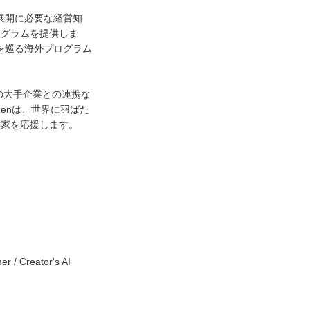
展開に必要な経営知
ログラムを提供しま
を巡る海外プログラム
上の大手企業との連携な
enは、世界に羽ばた
業家を応援します。
eator's AI