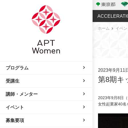
ACCELERATI
ホーム
イベン
プログラム
2023年9月1
第8期キ
受講生
講師・メンター
2023年9月8
女性起業家40
イベント
募集要項