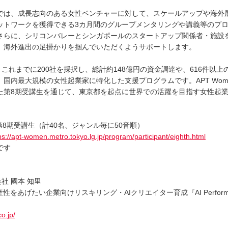
では、成長志向のある女性ベンチャーに対して、スケールアップや海外
ットワークを獲得できる3カ月間のグループメンタリングや講義等のプ
さらに、シリコンバレーとシンガポールのスタートアップ関係者・施設
、海外進出の足掛かりを掴んでいただくようサポートします。
nは、これまでに200社を採択し、総計約148億円の資金調達や、616件以
国内最大規模の女性起業家に特化した支援プログラムです。APT Wom
た第8期受講生を通じて、東京都を起点に世界での活躍を目指す女性起
en 第8期受講生（計40名、ジャンル毎に50音順）
ps://apt-women.metro.tokyo.lg.jp/program/participant/eighth.html
です
式会社 國本 知里
をあげたい企業向けリスキリング・AIクリエイター育成『AI Performer / Cr
co.jp/