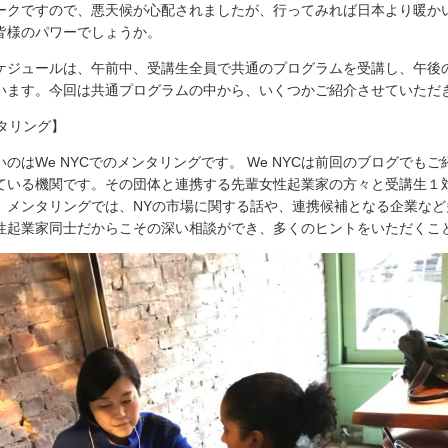
ークですので、悪天候が心配されましたが、行ってみれば日本より暖か
皆様のパワーでしょうか。
ケジュールは、午前中、受講生全員で共通のプログラムを受講し、午後
います。今回は共通プログラムの中から、いくつかご紹介させていただ
ンタリング】
のはWe NYCでのメンタリングです。 We NYCは前回のブログでもご
ている機関です。その団体と連携する先輩女性起業家の方々と受講生１
。メンタリングでは、NYの市場に関する話や、連携候補となる企業など
性起業家同士だからこその深い相談ができ、多くのヒントをいただくこ