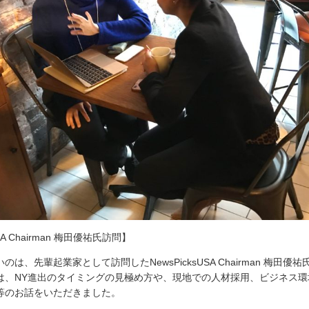
USA Chairman 梅田優祐氏訪問】
は、先輩起業家として訪問したNewsPicksUSA Chairman 梅田
は、NY進出のタイミングの見極め方や、現地での人材採用、ビジネス環
等のお話をいただきました。