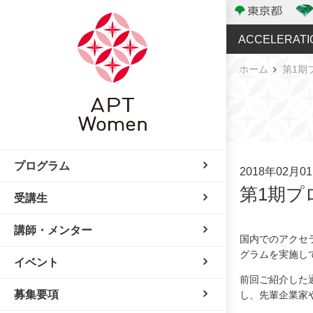
ACCELERATI
ホーム
第1期
プログラム
2018年02月
第1期プ
受講生
講師・メンター
国内でのアクセ
グラムを実施し
イベント
前回ご紹介した
募集要項
し、先輩企業家