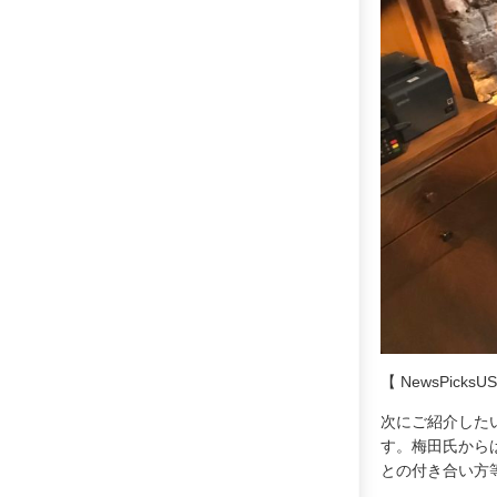
【 NewsPicks
次にご紹介したいの
す。梅田氏から
との付き合い方