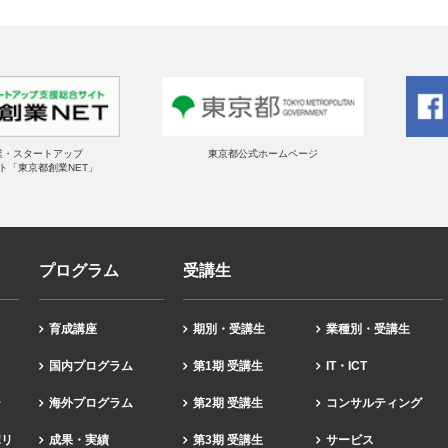
業・スタートアップ
東京都公式ホームページ
ト「東京都創業NET」
プログラム
受講生
育成講座
期別・受講生
業種別・受講生
国内プログラム
第1期 受講生
IT・ICT
ー
海外プログラム
第2期 受講生
コンサルティング
ポリ
成果・実績
第3期 受講生
サービス