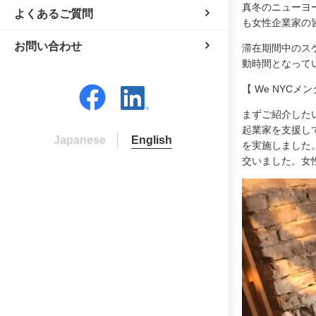
真冬のニューヨ
よくあるご質問
も女性企業家の
お問い合わせ
滞在期間中のス
動時間となって
【 We NYCメ
まずご紹介したい
起業家を支援し
Japanese
English
を実施しました
交いました。女