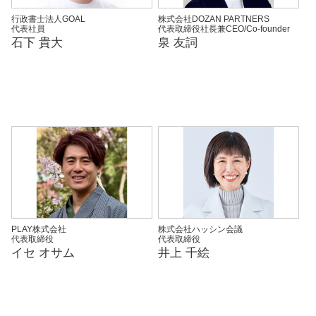
行政書士法人GOAL
株式会社DOZAN PARTNERS
代表社員
代表取締役社長兼CEO/Co-founder
石下 貴大
泉 友詞
PLAY株式会社
株式会社ハッシン会議
代表取締役
代表取締役
イセ オサム
井上 千絵