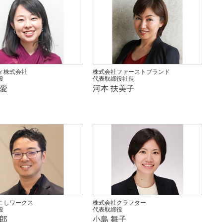
ィ株式会社
株式会社ファーストブランド
役
代表取締役社長
理愛
河本 扶美子
こしワークス
株式会社クラフター
役
代表取締役
二郎
小島 舞子