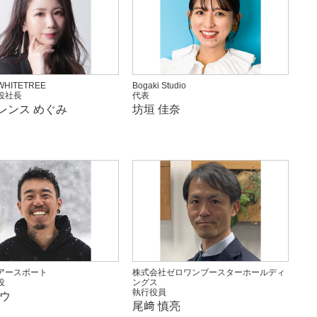
HITETREE
Bogaki Studio
役社長
代表
レンス めぐみ
坊垣 佳奈
アースボート
株式会社ゼロワンブースターホールディ
役
ングス
執行役員
ゴウ
尾﨑 慎亮