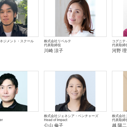
ネジメント・スクール
株式会社リベルテ
コグニテ
代表取締役
代表取締
川崎 涼子
河野 
株式会社ジェネシア・ベンチャーズ
株式会社
er
Head of Impact
代表取締
公山 倫子
越 陽