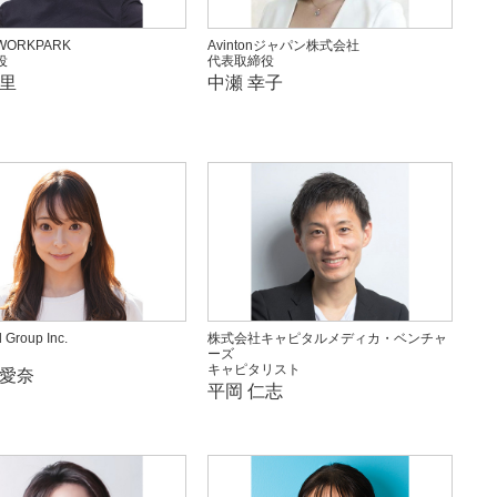
ORKPARK
Avintonジャパン株式会社
役
代表取締役
阿里
中瀬 幸子
 Group Inc.
株式会社キャピタルメディカ・ベンチャ
ーズ
キャピタリスト
 愛奈
平岡 仁志