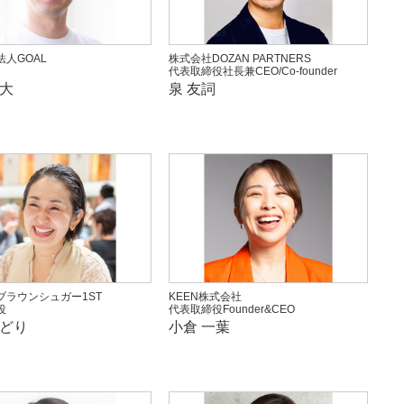
人GOAL
株式会社DOZAN PARTNERS
代表取締役社長兼CEO/Co-founder
貴大
泉 友詞
ブラウンシュガー1ST
KEEN株式会社
役
代表取締役Founder&CEO
みどり
小倉 一葉