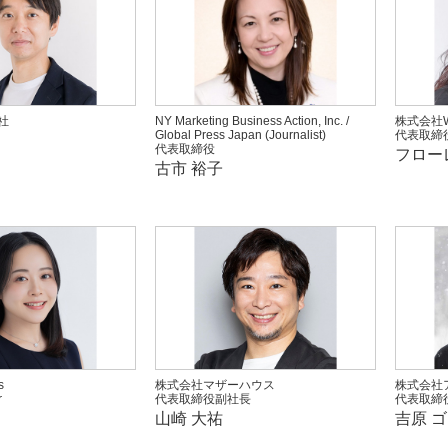
会社
NY Marketing Business Action, Inc. /
株式会社W
Global Press Japan (Journalist)
代表取締
代表取締役
フロー
古市 裕子
s
株式会社マザーハウス
株式会社
r
代表取締役副社長
代表取締
山崎 大祐
吉原 