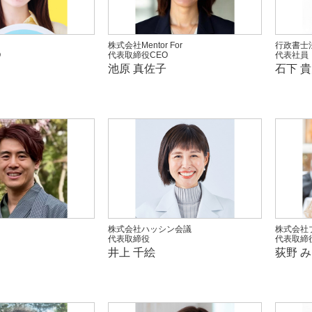
株式会社Mentor For
行政書士法
O
代表取締役CEO
代表社員
池原 真佐子
石下 
株式会社ハッシン会議
株式会社
代表取締役
代表取締
井上 千絵
荻野 