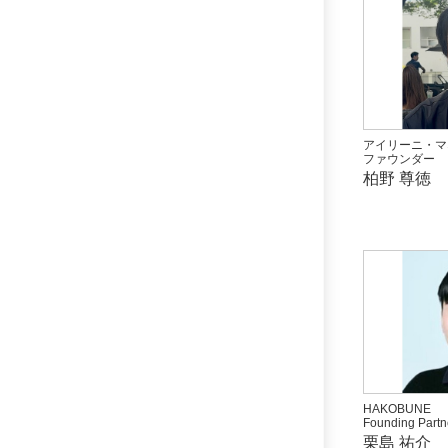
アイリーニ・マ
ファウンダー
柏野 尊徳
HAKOBUNE
Founding Partn
栗島 祐介