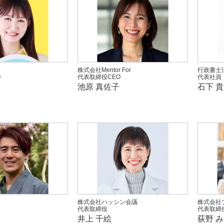
株式会社Mentor For
行政書士法
O
代表取締役CEO
代表社員
池原 真佐子
石下 
株式会社ハッシン会議
株式会社
代表取締役
代表取締
井上 千絵
荻野 