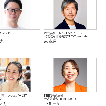
人GOAL
株式会社DOZAN PARTNERS
代表取締役社長兼CEO/Co-founder
貴大
泉 友詞
ブラウンシュガー1ST
KEEN株式会社
役
代表取締役Founder&CEO
みどり
小倉 一葉