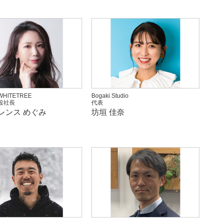
HITETREE
Bogaki Studio
役社長
代表
レンス めぐみ
坊垣 佳奈