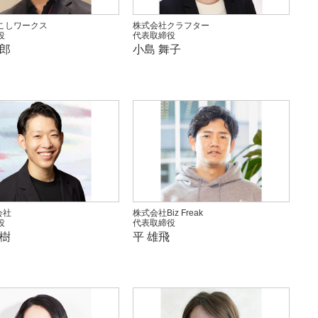
こしワークス
株式会社クラフター
役
代表取締役
二郎
小島 舞子
会社
株式会社Biz Freak
役
代表取締役
由樹
平 雄飛