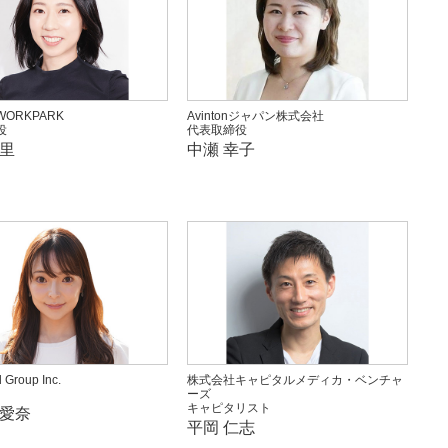
ORKPARK
Avintonジャパン株式会社
役
代表取締役
阿里
中瀬 幸子
 Group Inc.
株式会社キャピタルメディカ・ベンチャ
ーズ
キャピタリスト
 愛奈
平岡 仁志