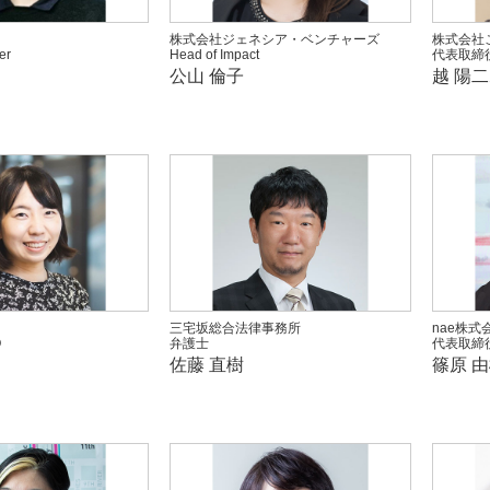
株式会社ジェネシア・ベンチャーズ
株式会社
er
Head of Impact
代表取締
公山 倫子
越 陽
三宅坂総合法律事務所
nae株式
O
弁護士
代表取締
佐藤 直樹
篠原 