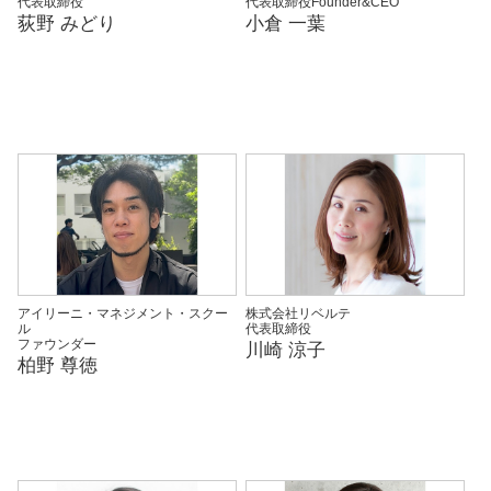
代表取締役
代表取締役Founder&CEO
荻野 みどり
小倉 一葉
アイリーニ・マネジメント・スクー
株式会社リベルテ
ル
代表取締役
ファウンダー
川崎 涼子
柏野 尊徳