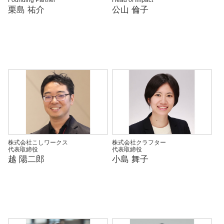
Founding Partner
Head of Impact
栗島 祐介
公山 倫子
株式会社こしワークス
株式会社クラフター
代表取締役
代表取締役
越 陽二郎
小島 舞子