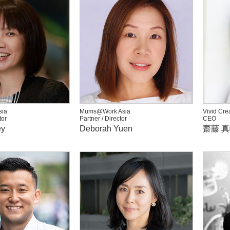
ia
Mums@Work Asia
Vivid Cre
tor
Partner / Director
CEO
ey
Deborah Yuen
齋藤 