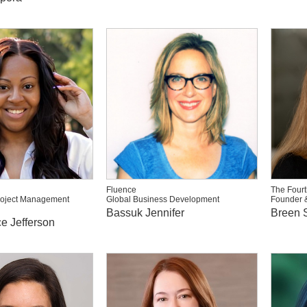
Fluence
The Fourt
roject Management
Global Business Development
Founder 
Bassuk Jennifer
Breen S
e Jefferson