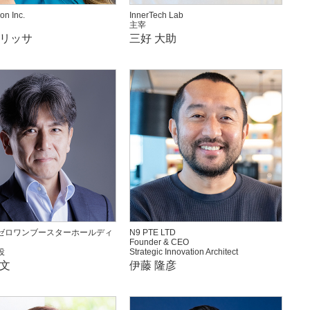
on Inc.
InnerTech Lab
主宰
アリッサ
三好 大助
ゼロワンブースターホールディ
N9 PTE LTD
Founder & CEO
役
Strategic Innovation Architect
規文
伊藤 隆彦