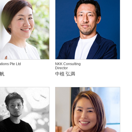
ations Pte Ltd
NKK Consulting
Director
真帆
中植 弘満