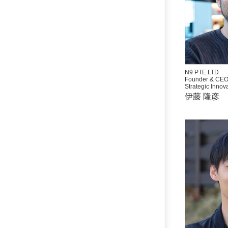
N9 PTE LTD
Founder & CE
Strategic Innova
伊藤 隆彦