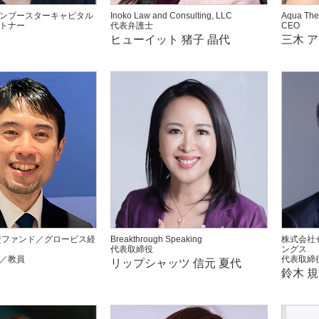
ンブースターキャピタル
Inoko Law and Consulting, LLC
Aqua The
トナー
代表弁護士
CEO
ヒューイット 猪子 晶代
三木 
投資ファンド／グロービス経
Breakthrough Speaking
株式会社
代表取締役
ングス
／教員
代表取締
リップシャッツ 信元 夏代
鈴木 