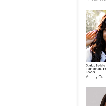
Startup Baddie
Founder and P
Leader
Ashley Grac