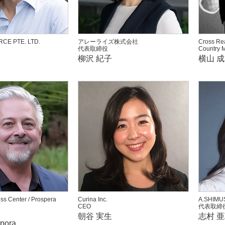
CE PTE. LTD.
アレーライズ株式会社
Cross Rea
代表取締役
Country 
柳沢 紀子
横山 成
ss Center / Prospera
Curina Inc.
A.SHIMU
CEO
代表取締
朝谷 実生
志村 
ppora