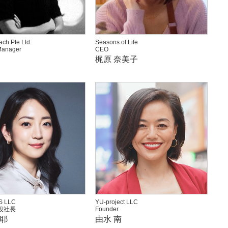
ch Pte Ltd.
Seasons of Life
Manager
CEO
梶原 奈美子
S LLC
YU-project LLC
役社長
Founder
亜耶
由水 南