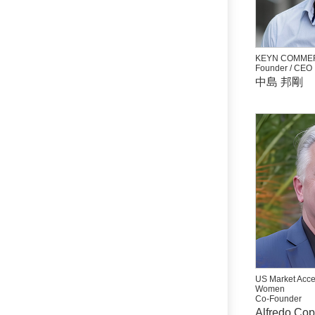
KEYN COMMER
Founder / CEO
中島 邦剛
US Market Acce
Women
Co-Founder
Alfredo Co