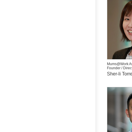
Mums@Work As
Founder / Direc
Sher-li Torr