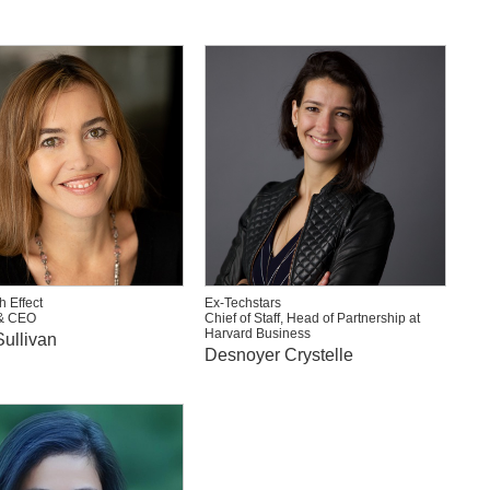
h Effect
Ex-Techstars
& CEO
Chief of Staff, Head of Partnership at
Harvard Business
ullivan
Desnoyer Crystelle