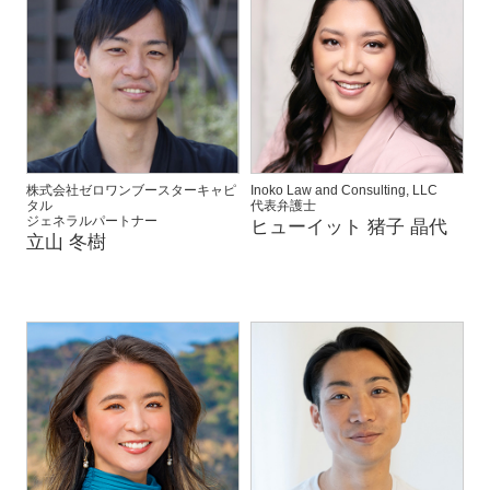
株式会社ゼロワンブースターキャピ
Inoko Law and Consulting, LLC
タル
代表弁護士
ジェネラルパートナー
ヒューイット 猪子 晶代
立山 冬樹