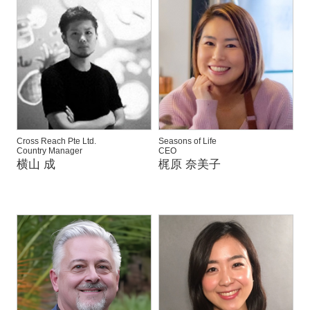
Cross Reach Pte Ltd.
Seasons of Life
Country Manager
CEO
横山 成
梶原 奈美子