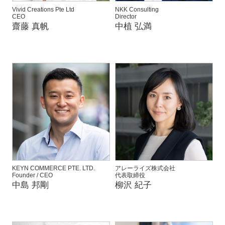
Vivid Creations Pte Ltd
NKK Consulting
CEO
Director
齋藤 真帆
中植 弘満
KEYN COMMERCE PTE. LTD.
アレーライズ株式会社
Founder / CEO
代表取締役
中島 邦剛
柳沢 紀子