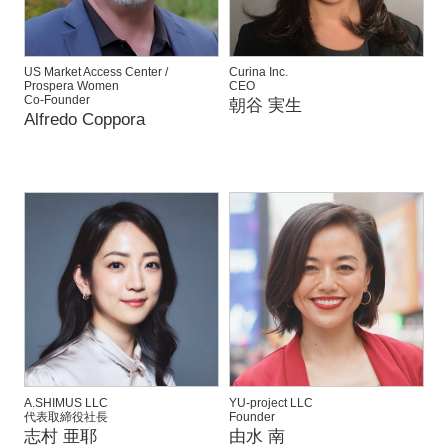
US Market Access Center /
Curina Inc.
Prospera Women
CEO
Co-Founder
朝谷 実生
Alfredo Coppora
A.SHIMUS LLC
YU-project LLC
代表取締役社長
Founder
志村 亜耶
由水 南