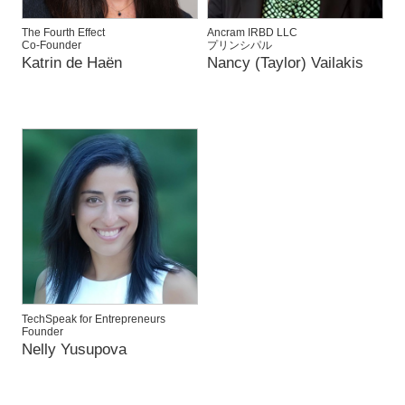
The Fourth Effect
Ancram IRBD LLC
Co-Founder
プリンシパル
Katrin de Haën
Nancy (Taylor) Vailakis
TechSpeak for Entrepreneurs
Founder
Nelly Yusupova