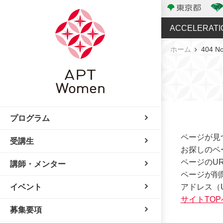
ACCELERATI
ホーム
404 N
プログラム
ページが見
受講生
お探しのペ
ページのU
講師・メンター
ページが削
アドレス（
イベント
サイトTO
募集要項