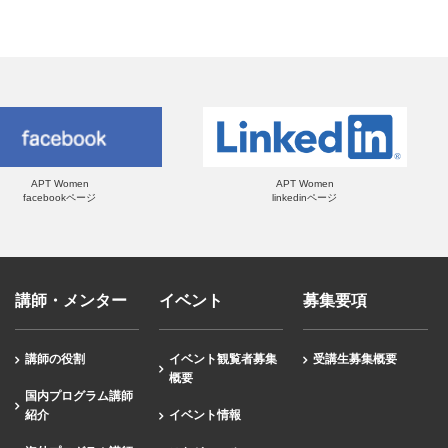
APT Women
APT Women
facebookページ
linkedinページ
講師・メンター
イベント
募集要項
講師の役割
イベント観覧者募集
受講生募集概要
概要
国内プログラム講師
紹介
イベント情報