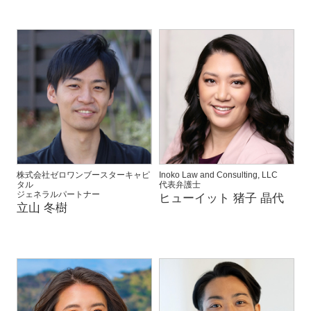
株式会社ゼロワンブースターキャピ
Inoko Law and Consulting, LLC
タル
代表弁護士
ジェネラルパートナー
ヒューイット 猪子 晶代
立山 冬樹