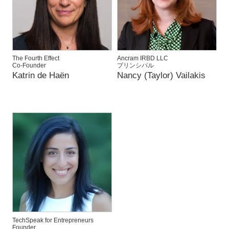
The Fourth Effect
Ancram IRBD LLC
Co-Founder
プリンシパル
Katrin de Haën
Nancy (Taylor) Vailakis
TechSpeak for Entrepreneurs
Founder