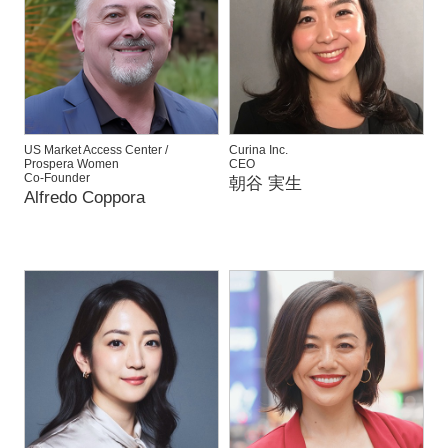
US Market Access Center /
Curina Inc.
Prospera Women
CEO
Co-Founder
朝谷 実生
Alfredo Coppora