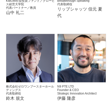
KIBOW社会投資ファンド／グロービ
Breakthrough Speaking
ス経営大学院
代表取締役
代表パートナー／教員
リップシャッツ 信元 夏
山中 礼二
代
株式会社ゼロワンブースターホール
N9 PTE LTD
ディングス
Founder & CEO
代表取締役
Strategic Innovation Architect
鈴木 規文
伊藤 隆彦