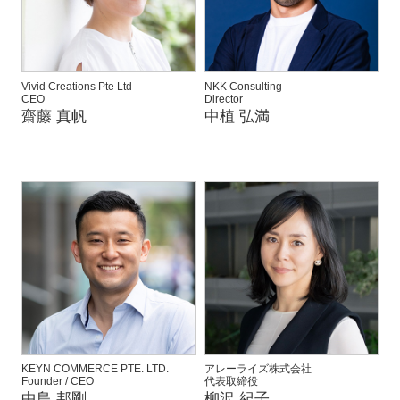
Vivid Creations Pte Ltd
NKK Consulting
CEO
Director
齋藤 真帆
中植 弘満
KEYN COMMERCE PTE. LTD.
アレーライズ株式会社
Founder / CEO
代表取締役
中島 邦剛
柳沢 紀子