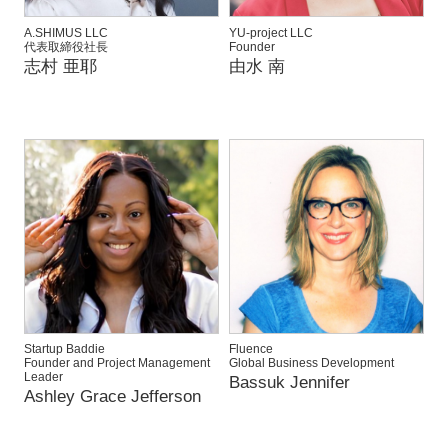
A.SHIMUS LLC
YU-project LLC
代表取締役社長
Founder
志村 亜耶
由水 南
Startup Baddie
Fluence
Founder and Project Management
Global Business Development
Leader
Bassuk Jennifer
Ashley Grace Jefferson