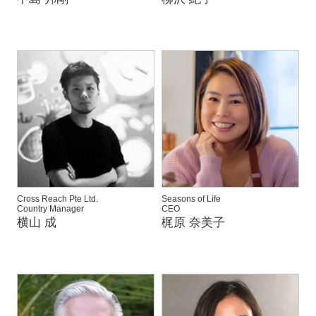
Cross Reach Pte Ltd.
Seasons of Life
Country Manager
CEO
横山 成
梶原 奈美子