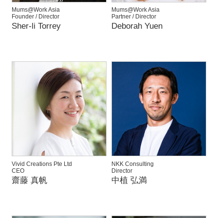
Mums@Work Asia
Mums@Work Asia
Founder / Director
Partner / Director
Sher-li Torrey
Deborah Yuen
Vivid Creations Pte Ltd
NKK Consulting
CEO
Director
齋藤 真帆
中植 弘満