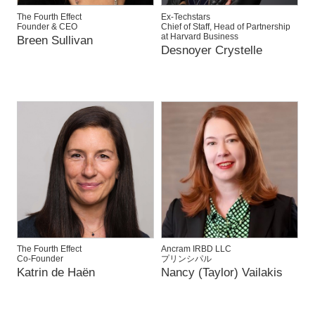
The Fourth Effect
Ex-Techstars
Founder & CEO
Chief of Staff, Head of Partnership
at Harvard Business
Breen Sullivan
Desnoyer Crystelle
The Fourth Effect
Ancram IRBD LLC
Co-Founder
プリンシパル
Katrin de Haën
Nancy (Taylor) Vailakis