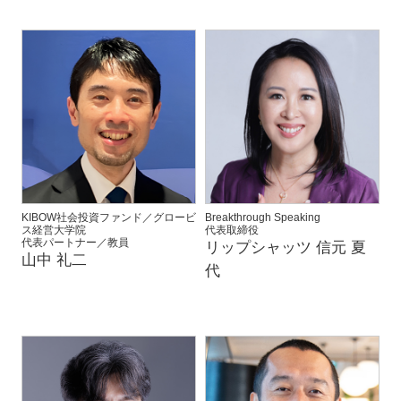
KIBOW社会投資ファンド／グロービ
Breakthrough Speaking
ス経営大学院
代表取締役
代表パートナー／教員
リップシャッツ 信元 夏
山中 礼二
代