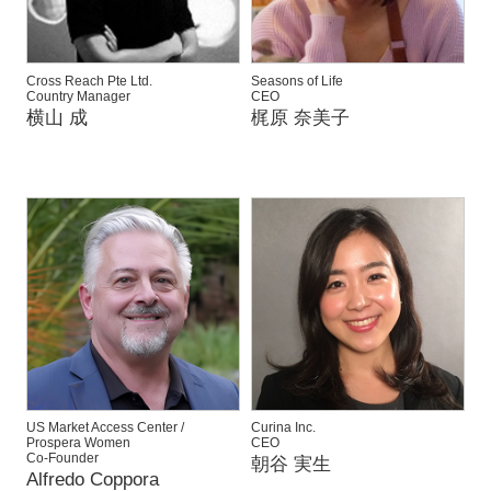
Cross Reach Pte Ltd.
Seasons of Life
Country Manager
CEO
横山 成
梶原 奈美子
US Market Access Center /
Curina Inc.
Prospera Women
CEO
Co-Founder
朝谷 実生
Alfredo Coppora