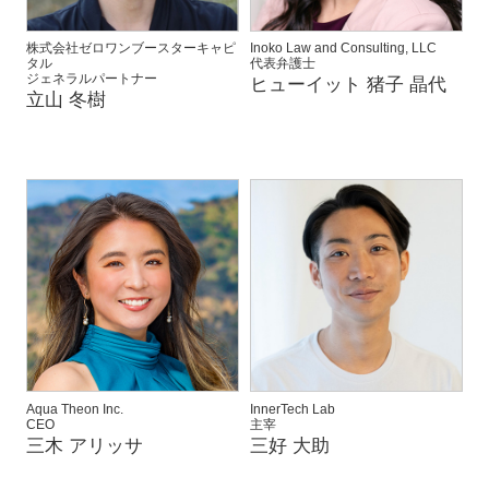
株式会社ゼロワンブースターキャピ
Inoko Law and Consulting, LLC
タル
代表弁護士
ジェネラルパートナー
ヒューイット 猪子 晶代
立山 冬樹
Aqua Theon Inc.
InnerTech Lab
CEO
主宰
三木 アリッサ
三好 大助