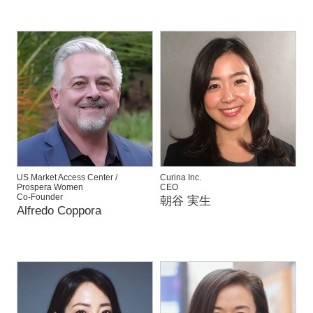
US Market Access Center /
Curina Inc.
Prospera Women
CEO
Co-Founder
朝谷 実生
Alfredo Coppora