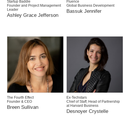
Startup Baddie
Fluence
Founder and Project Management
Global Business Development
Leader
Bassuk Jennifer
Ashley Grace Jefferson
The Fourth Effect
Ex-Techstars
Founder & CEO
Chief of Staff, Head of Partnership
at Harvard Business
Breen Sullivan
Desnoyer Crystelle