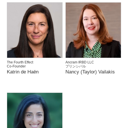
The Fourth Effect
Ancram IRBD LLC
Co-Founder
プリンシパル
Katrin de Haën
Nancy (Taylor) Vailakis