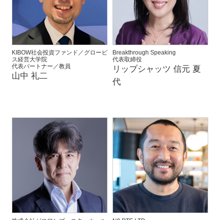
KIBOW社会投資ファンド／グロービ
Breakthrough Speaking
ス経営大学院
代表取締役
代表パートナー／教員
リップシャッツ 信元 夏
山中 礼二
代