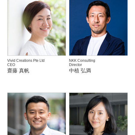
Vivid Creations Pte Ltd
NKK Consulting
CEO
Director
齋藤 真帆
中植 弘満