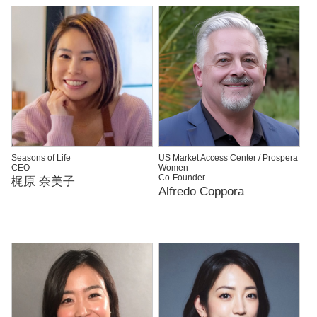
Seasons of Life
US Market Access Center / Prospera
CEO
Women
Co-Founder
梶原 奈美子
Alfredo Coppora