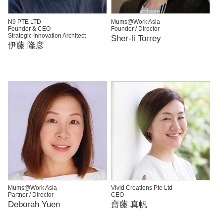
N9 PTE LTD
Mums@Work Asia
Founder & CEO
Founder / Director
Strategic Innovation Architect
Sher-li Torrey
伊藤 隆彦
Mums@Work Asia
Vivid Creations Pte Ltd
Partner / Director
CEO
Deborah Yuen
齋藤 真帆