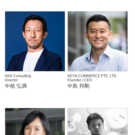
NKK Consulting
KEYN COMMERCE PTE. LTD.
Director
Founder / CEO
中植 弘満
中島 邦剛