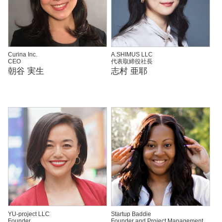
Curina Inc.
A.SHIMUS LLC
CEO
代表取締役社長
朝谷 実生
志村 亜耶
YU-project LLC
Startup Baddie
Founder
Founder and Project Management