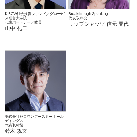
KIBOW社会投資ファンド／グロービ
Breakthrough Speaking
ス経営大学院
代表取締役
代表パートナー／教員
リップシャッツ 信元 夏代
山中 礼二
株式会社ゼロワンブースターホール
ディングス
代表取締役
鈴木 規文